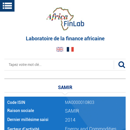
Aller
au
contenu
principal
Laboratoire de la finance africaine
Rechercher
SAMIR
Code ISIN
MA0000010803
Raison sociale
SAMIR
Dernier millésime saisi
2014
Energy and Commodities
Secteur d’activité