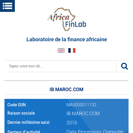
Aller
au
contenu
principal
Laboratoire de la finance africaine
Rechercher
IB MAROC.COM
Code ISIN
MA0000011132
Raison sociale
IB MAROC.COM
Dernier millésime saisi
2016
Data Processing, Computer
Secteur d’activité