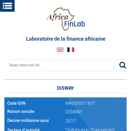
Aller
au
contenu
principal
Laboratoire de la finance africaine
Rechercher
DISWAY
Code ISIN
MA0000011637
Raison sociale
DISWAY
Dernier millésime saisi
2017
Distribution Specialized
Secteur d’activité