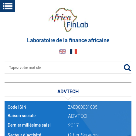
Aller
au
contenu
principal
Laboratoire de la finance africaine
Rechercher
ADVTECH
Code ISIN
ZAE000031035
Raison sociale
ADVTECH
Dernier millésime saisi
2017
Other Services
Secteur d’activité